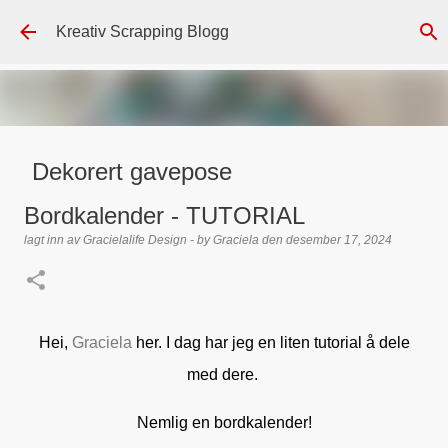
Gå til hovedinnhold
Kreativ Scrapping Blogg
Dekorert gavepose
lagt inn av
Scrappadis
den
august 04, 2026
DT - BEATE HALVORSEN
Bordkalender - TUTORIAL
GAVEPOSE / POSEKORT
PAPIRDESIGN
SIMPLE AND BASIC
lagt inn av
Gracielalife Design - by Graciela
den
desember 17, 2024
TEKST KLISTREMERKER / STICKERS
0
Hei,
Graciela
her. I dag har jeg en liten tutorial å dele
med dere.
Nemlig en bordkalender!