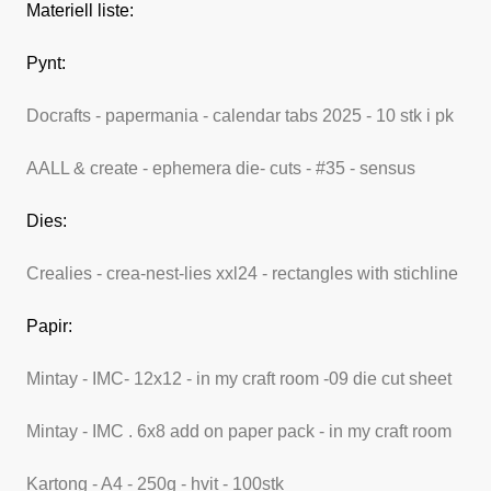
Materiell liste:
Pynt:
Docrafts - papermania - calendar tabs 2025 - 10 stk i pk
AALL & create - ephemera die- cuts - #35 - sensus
Dies:
Crealies - crea-nest-lies xxl24 - rectangles with stichline
Papir:
Mintay - IMC- 12x12 - in my craft room -09 die cut sheet
Mintay - IMC . 6x8 add on paper pack - in my craft room
Kartong - A4 - 250g - hvit - 100stk