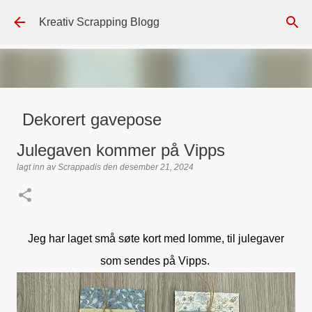
Gå til hovedinnhold
Kreativ Scrapping Blogg
Dekorert gavepose
lagt inn av
Scrappadis
den
august 04, 2026
DT - BEATE HALVORSEN
Julegaven kommer på Vipps
GAVEPOSE / POSEKORT
PAPIRDESIGN
SIMPLE AND BASIC
lagt inn av
Scrappadis
den
desember 21, 2024
TEKST KLISTREMERKER / STICKERS
0
Jeg har laget små søte kort med lomme, til julegaver
som sendes på Vipps.