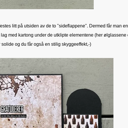
stes litt på utsiden av de to "sideflappene". Dermed får man e
på et lag med kartong under de utklipte elementene (her ølglassene
r solide og du får også en stilig skyggeeffekt,-)