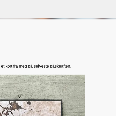
Gå til hovedinnhold
VORSEN
GAVEPOSE / POSEKORT
PAPIRDESIGN
SIMPLE AND BASIC
et kort fra meg på selveste påskeaften.