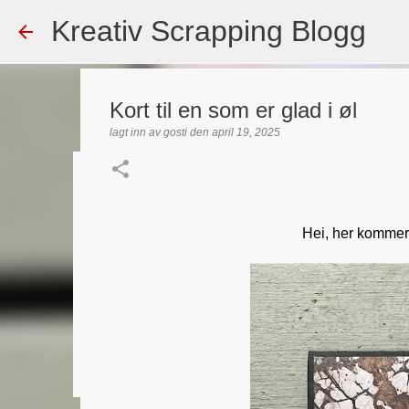
Kreativ Scrapping Blogg
Kort til en som er glad i øl
lagt inn av
gosti
den
april 19, 2025
Dekorert gavepose
lagt inn av
Scrappadis
den
august 04, 2026
DT - BEATE HAL
Hei, her kommer 
TEKST KLISTREMERKER / STICKERS
0