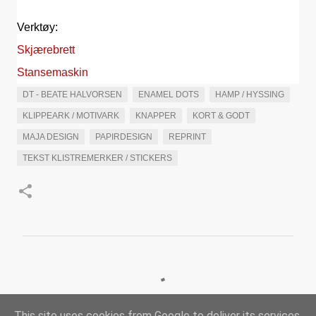
Verktøy:
Skjærebrett
Stansemaskin
DT - BEATE HALVORSEN
ENAMEL DOTS
HAMP / HYSSING
KLIPPEARK / MOTIVARK
KNAPPER
KORT & GODT
MAJA DESIGN
PAPIRDESIGN
REPRINT
TEKST KLISTREMERKER / STICKERS
K
o
m
This site uses cookies from Google to deliver its services