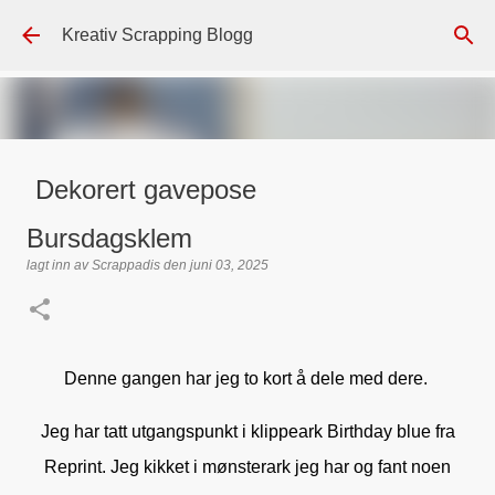
Gå til hovedinnhold
Kreativ Scrapping Blogg
Dekorert gavepose
lagt inn av
Scrappadis
den
august 04, 2026
DT - BEATE HALVORSEN
Bursdagsklem
GAVEPOSE / POSEKORT
PAPIRDESIGN
SIMPLE AND BASIC
lagt inn av
Scrappadis
den
juni 03, 2025
TEKST KLISTREMERKER / STICKERS
0
Denne gangen har jeg to kort å dele med dere.
Jeg har tatt utgangspunkt i klippeark Birthday blue fra
Reprint. Jeg kikket i mønsterark jeg har og fant noen