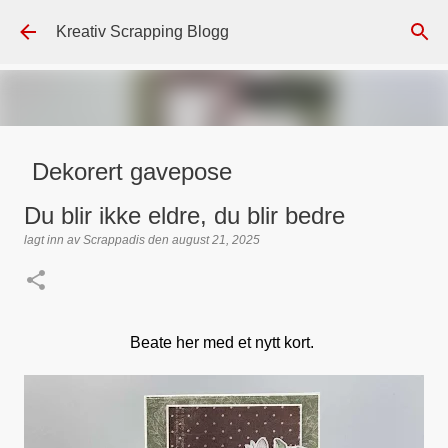
Gå til hovedinnhold
Kreativ Scrapping Blogg
Dekorert gavepose
lagt inn av
Scrappadis
den
august 04, 2026
DT - BEATE HALVORSEN
Du blir ikke eldre, du blir bedre
GAVEPOSE / POSEKORT
PAPIRDESIGN
SIMPLE AND BASIC
lagt inn av
Scrappadis
den
august 21, 2025
TEKST KLISTREMERKER / STICKERS
0
Beate her med et nytt kort.