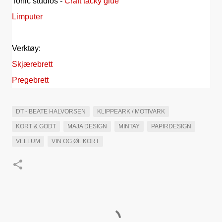
Tonic studios -
Craft tacky glue
Limputer
Verktøy:
Skjærebrett
Pregebrett
DT - BEATE HALVORSEN
KLIPPEARK / MOTIVARK
KORT & GODT
MAJA DESIGN
MINTAY
PAPIRDESIGN
VELLUM
VIN OG ØL KORT
K