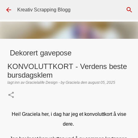
Gå til hovedinnhold
Kreativ Scrapping Blogg
Dekorert gavepose
lagt inn av
Scrappadis
den
august 04, 2026
DT - BEATE HALVORSEN
KONVOLUTTKORT - Verdens beste
GAVEPOSE / POSEKORT
PAPIRDESIGN
SIMPLE AND BASIC
bursdagsklem
TEKST KLISTREMERKER / STICKERS
lagt inn av
Gracielalife Design - by Graciela
den
august 05, 2025
0
Hei! Graciela her, i dag har jeg et konvoluttkort å vise
dere.