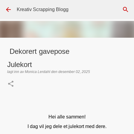
Gå til hovedinnhold
Kreativ Scrapping Blogg
Dekorert gavepose
lagt inn av
Scrappadis
den
august 04, 2026
DT - BEATE HALVORSEN
Julekort
GAVEPOSE / POSEKORT
PAPIRDESIGN
SIMPLE AND BASIC
lagt inn av
Monica Lerdahl
den
desember 02, 2025
TEKST KLISTREMERKER / STICKERS
0
Hei alle sammen!
I dag vil jeg dele et julekort med dere.