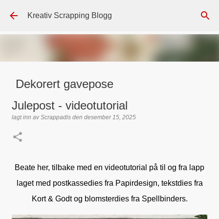
Gå til hovedinnhold
Kreativ Scrapping Blogg
Dekorert gavepose
lagt inn av
Scrappadis
den
august 04, 2026
DT - BEATE HALVORSEN
Julepost - videotutorial
GAVEPOSE / POSEKORT
PAPIRDESIGN
SIMPLE AND BASIC
lagt inn av
Scrappadis
den
desember 15, 2025
TEKST KLISTREMERKER / STICKERS
0
Beate her, tilbake med en videotutorial på til og fra lapp
laget med postkassedies fra Papirdesign, tekstdies fra
Kort & Godt og blomsterdies fra Spellbinders.