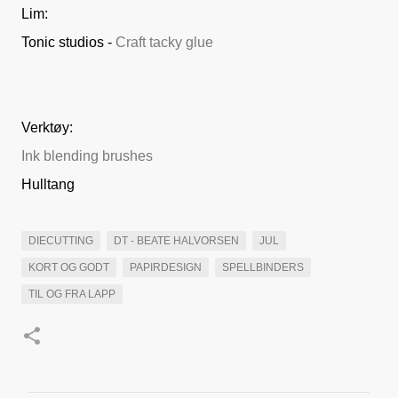
Lim:
Tonic studios -
Craft tacky glue
Verktøy:
Ink blending brushes
Hulltang
DIECUTTING
DT - BEATE HALVORSEN
JUL
KORT OG GODT
PAPIRDESIGN
SPELLBINDERS
TIL OG FRA LAPP