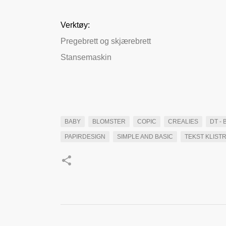
Verktøy:
Pregebrett og skjærebrett
Stansemaskin
BABY
BLOMSTER
COPIC
CREALIES
DT -
PAPIRDESIGN
SIMPLE AND BASIC
TEKST KLIST
K