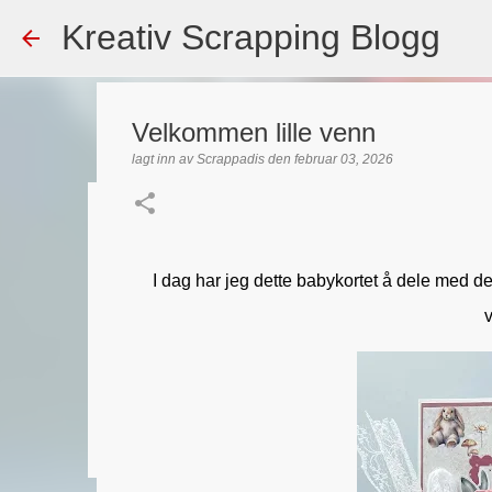
Kreativ Scrapping Blogg
Velkommen lille venn
lagt inn av
Scrappadis
den
februar 03, 2026
Dekorert gavepose
lagt inn av
Scrappadis
den
august 04, 2026
DT - BEATE HAL
I dag har jeg dette babykortet å dele med d
TEKST KLISTREMERKER / STICKERS
v
0