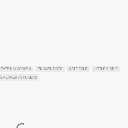
 BEATE HALVORSEN
ENAMEL DOTS
GATE FOLD
LITTLE BIRDIE
REMERKER / STICKERS