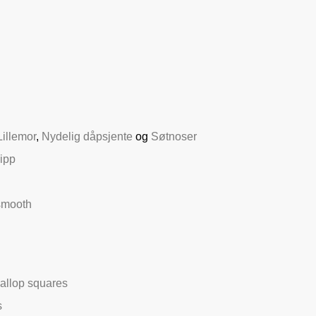
Lillemor
,
Nydelig dåpsjente
og
Søtnoser
lipp
smooth
allop squares
s