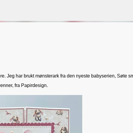
Gå til hovedinnhold
VORSEN
GAVEPOSE / POSEKORT
PAPIRDESIGN
SIMPLE AND BASIC
ere. Jeg har brukt mønsterark fra den nyeste babyserien, Søte s
enner, fra Papirdesign.