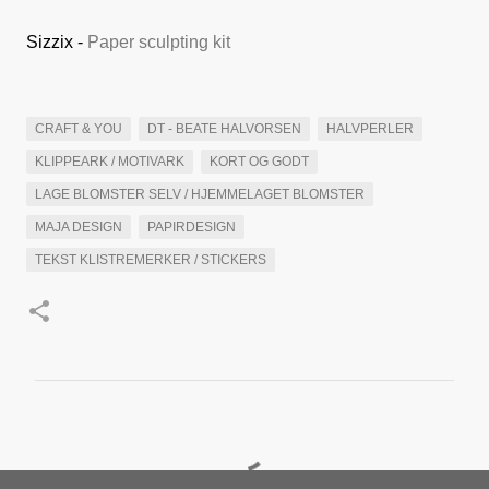
Sizzix -
Paper sculpting kit
CRAFT & YOU
DT - BEATE HALVORSEN
HALVPERLER
KLIPPEARK / MOTIVARK
KORT OG GODT
LAGE BLOMSTER SELV / HJEMMELAGET BLOMSTER
MAJA DESIGN
PAPIRDESIGN
TEKST KLISTREMERKER / STICKERS
K
o
m