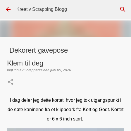
Gå til hovedinnhold
Kreativ Scrapping Blogg
Dekorert gavepose
DT - BEATE HALVORSEN
lagt inn av
Scrappadis
den
august 04, 2026
Klem til deg
GAVEPOSE / POSEKORT
PAPIRDESIGN
SIMPLE AND BASIC
lagt inn av
Scrappadis
den
juni 05, 2026
TEKST KLISTREMERKER / STICKERS
0
I dag deler jeg dette kortet, hvor jeg tok utgangspunkt i
de søte kaninene fra et klippeark fra Kort og Godt. Kortet
er 6 x 6 inch stort.