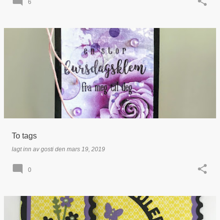
6
To tags
lagt inn av
gosti
den
mars 19, 2019
0