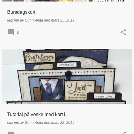
Bursdagskort
lagt inn av
Gunn Anita
den
mars 25, 2019
0
Tutorial på veske med kort i.
lagt inn av
Gunn Anita
den
mars 22, 2019