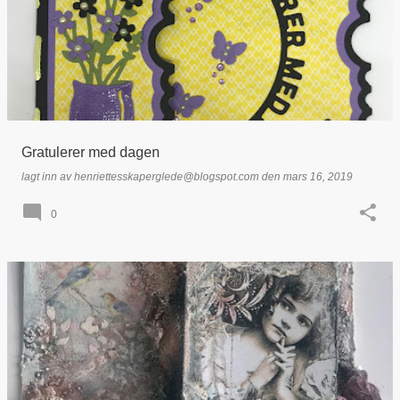
Gratulerer med dagen
lagt inn av
henriettesskaperglede@blogspot.com
den
mars 16, 2019
0