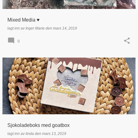
Mixed Media ♥
lagt inn av
Inger Marie
den
mars 14, 2019
0
Sjokoladeboks med goatbox
lagt inn av
linda
den
mars 13, 2019