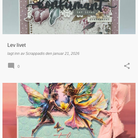
Lev livet
lagt inn av
Scrappadis
den
januar 21, 2026
0