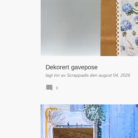
l
e
g
g
Dekorert gavepose
lagt inn av
Scrappadis
den
august 04, 2026
0
VINNERE