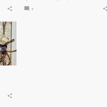
0
AN
+