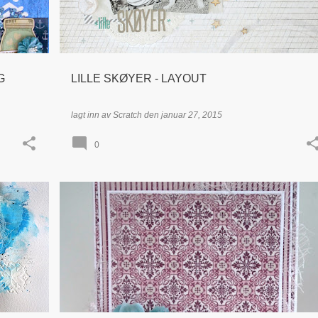
G
LILLE SKØYER - LAYOUT
lagt inn av
Scratch
den
januar 27, 2015
0
+
1
DT INSPIRASJON
KORT
PION DESIGN
+
TIDLIGERE DT - KRISTINE HENANGER