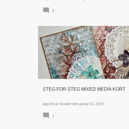
0
KORT
MIXED MEDIA
TIDLIGERE DT - LINDA GRØV
TUTORIAL / STEG-FOR-STEG
STEG FOR STEG MIXED MEDIA KORT
lagt inn av
Scratch
den
januar 11, 2015
2