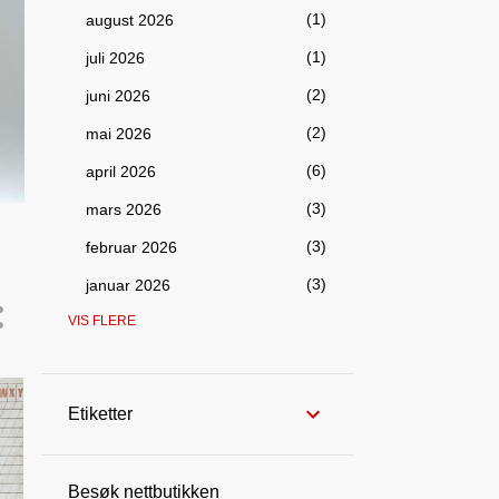
1
august 2026
1
juli 2026
2
juni 2026
2
mai 2026
6
april 2026
3
mars 2026
3
februar 2026
3
januar 2026
VIS FLERE
98
2025
5
desember 2025
4
november 2025
Etiketter
8
oktober 2025
10
september 2025
Besøk nettbutikken