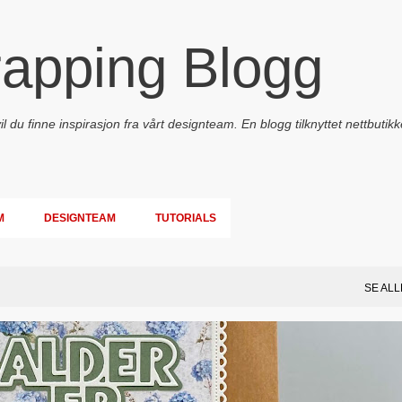
Gå til hovedinnhold
rapping Blogg
 du finne inspirasjon fra vårt designteam. En blogg tilknyttet nettbutikk
M
DESIGNTEAM
TUTORIALS
SE ALL
PAPIRDESIGN
SIMPLE AND BASIC
TEKST KLISTREMERKER / STICKERS