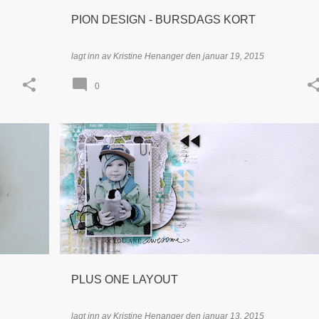
PION DESIGN - BURSDAGS KORT
lagt inn av
Kristine Henanger
den
januar 19, 2015
0
EN
DT INSPIRASJON
LAYOUT / LO
+
1
+
PLUS ONE LAYOUT
lagt inn av
Kristine Henanger
den
januar 13, 2015