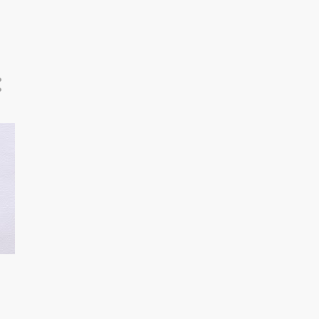
6
august 2024
5
juli 2024
7
juni 2024
12
mai 2024
11
april 2024
11
mars 2024
13
februar 2024
11
januar 2024
147
2023
11
desember 2023
13
november 2023
13
oktober 2023
13
september 2023
12