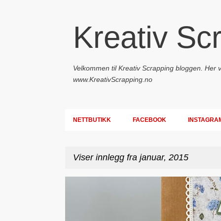
Kreativ Sc
Velkommen til Kreativ Scrapping bloggen. Her vil
www.KreativScrapping.no
NETTBUTIKK
FACEBOOK
INSTAGRA
Viser innlegg fra januar, 2015
I
DT - BEATE HALVORSEN
GAVEPOSE / POSEKORT
n
n