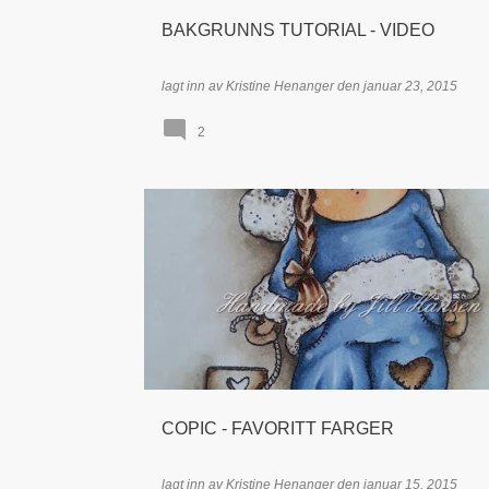
BAKGRUNNS TUTORIAL - VIDEO
lagt inn av
Kristine Henanger
den
januar 23, 2015
2
COPIC
FARGELEGGING
TIDLIGERE DT - JILL HANS
TIDLIGERE DT - KRISTINE HENANGER
COPIC - FAVORITT FARGER
lagt inn av
Kristine Henanger
den
januar 15, 2015