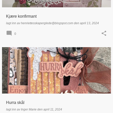
Kjære konfirmant
lagt inn av
henriettesskaperglede@blogspot.com
den
april 13, 2024
0
Hurra skål
lagt inn av
Inger Marie
den
april 11, 2024