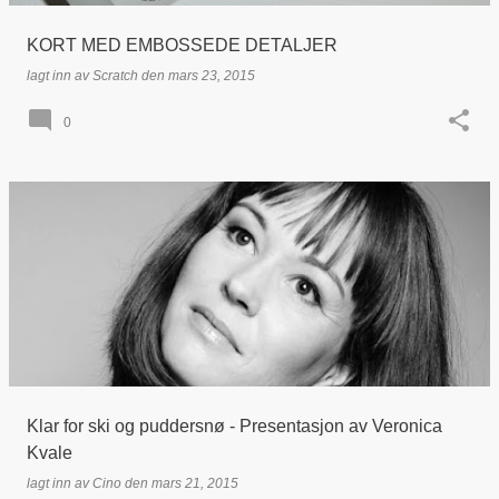
KORT MED EMBOSSEDE DETALJER
lagt inn av
Scratch
den
mars 23, 2015
0
Klar for ski og puddersnø - Presentasjon av Veronica
Kvale
lagt inn av
Cino
den
mars 21, 2015