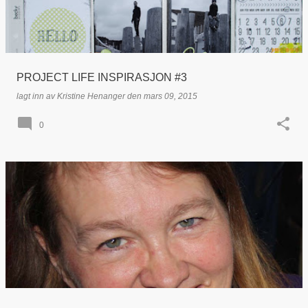
PROJECT LIFE INSPIRASJON #3
lagt inn av
Kristine Henanger
den
mars 09, 2015
0