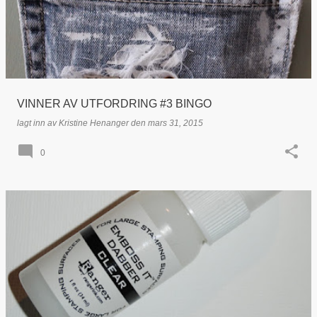
VINNER AV UTFORDRING #3 BINGO
lagt inn av
Kristine Henanger
den
mars 31, 2015
0