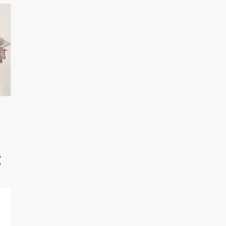
12
juli 2022
13
juni 2022
14
mai 2022
16
april 2022
14
mars 2022
13
februar 2022
12
januar 2022
165
2021
14
desember 2021
13
november 2021
13
oktober 2021
14
september 2021
13
august 2021