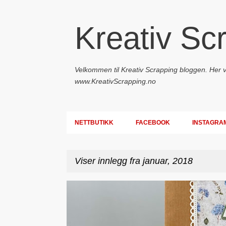
Kreativ Sc
Velkommen til Kreativ Scrapping bloggen. Her vil
www.KreativScrapping.no
NETTBUTIKK
FACEBOOK
INSTAGRA
Viser innlegg fra januar, 2018
I
DT - BEATE HALVORSEN
GAVEPOSE / POSEKORT
n
n