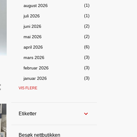
1
august 2026
1
juli 2026
2
juni 2026
2
mai 2026
6
april 2026
3
mars 2026
3
februar 2026
3
januar 2026
VIS FLERE
98
2025
5
desember 2025
4
november 2025
Etiketter
8
oktober 2025
10
september 2025
Besøk nettbutikken