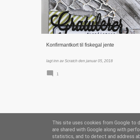
Konfirmantkort til fiskegal jente
lagt inn av
Scratch
den
januar 05, 2018
1
This site uses cookies from Google to de
are shared with Google along with perfo
statistics, and to detect and address a