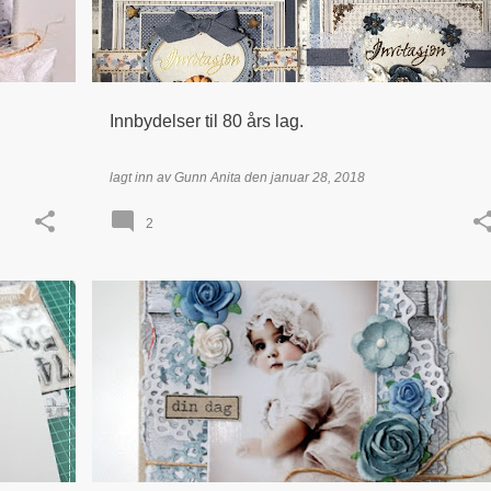
Innbydelser til 80 års lag.
lagt inn av
Gunn Anita
den
januar 28, 2018
2
DÅP / NAVNEFEST
KORT
+
+
TIDLIGERE DT - LINDA GRØVAN