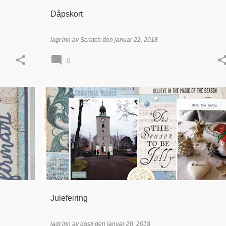
Dåpskort
lagt inn av
Scratch
den
januar 22, 2018
0
SJON
DT - SIGRID DOKSHEIM
JUL
LAYOUT / LO
+
MAJA DESIGN
UTFORDRING
+
Julefeiring
lagt inn av
gosti
den
januar 20, 2018