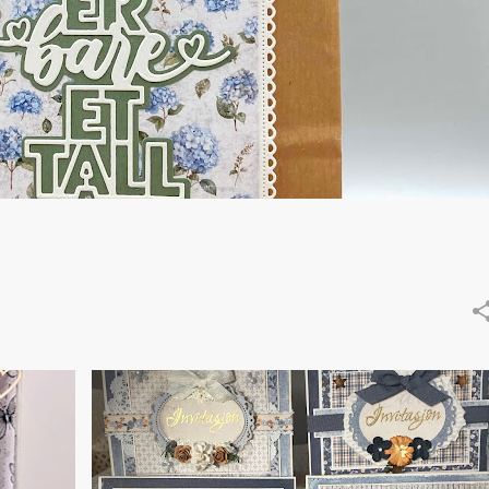
+
1
49 AND MARKET
EMBOSSING
+
1