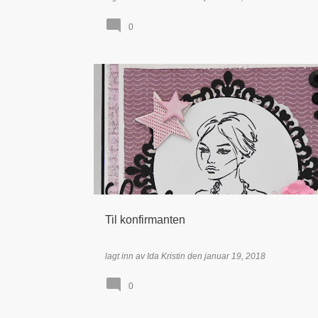
0
DT - IDA KRISTIN DØLMO
KONFIRMANT / KONFIRMA
PAPIRDESIGN
Til konfirmanten
lagt inn av
Ida Kristin
den
januar 19, 2018
0