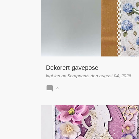
l
e
g
g
Dekorert gavepose
lagt inn av
Scrappadis
den
august 04, 2026
0
KONFIRMANT / KONFIRMASJON
KORT