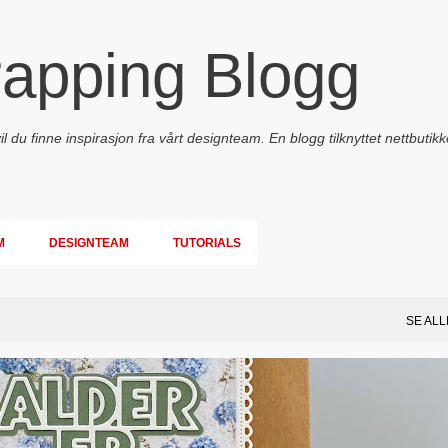
Gå til hovedinnhold
rapping Blogg
 du finne inspirasjon fra vårt designteam. En blogg tilknyttet nettbutikk
M
DESIGNTEAM
TUTORIALS
SE ALL
PAPIRDESIGN
SIMPLE AND BASIC
TEKST KLISTREMERKER / STICKERS