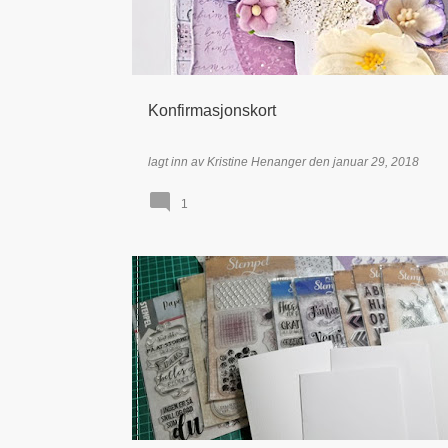
Konfirmasjonskort
lagt inn av
Kristine Henanger
den
januar 29, 2018
1
TIDLIGERE DT - KRISTINE HENANGER
TIDLIGERE DT MEDLEMMER
TUTORIAL / STEG-FOR-STEG