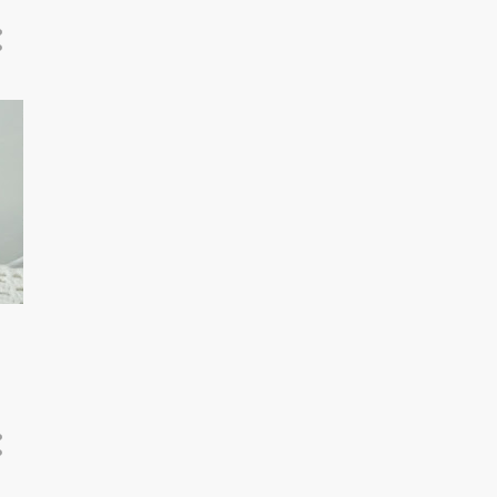
august 2023
11
juli 2023
9
juni 2023
14
mai 2023
13
april 2023
13
mars 2023
13
februar 2023
12
januar 2023
162
2022
14
desember 2022
15
november 2022
14
oktober 2022
13
september 2022
12
august 2022