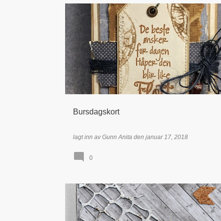
BOKSER & ESKER
BURSDAG / GRATULERER
Bursdagskort
lagt inn av
Gunn Anita
den
januar 17, 2018
0
KONFIRMANT / KONFIRMASJON
KORT
TIDLIGERE DT - LINDA GRØVAN