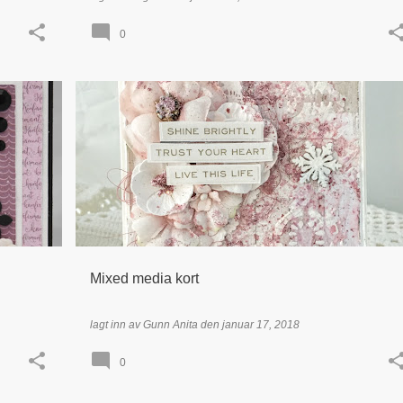
0
SJON
49 AND MARKET
KORT
MIXED MEDIA
+
+
TIDLIGERE DT - GUNN ANITA ISAKSEN
Mixed media kort
lagt inn av
Gunn Anita
den
januar 17, 2018
0