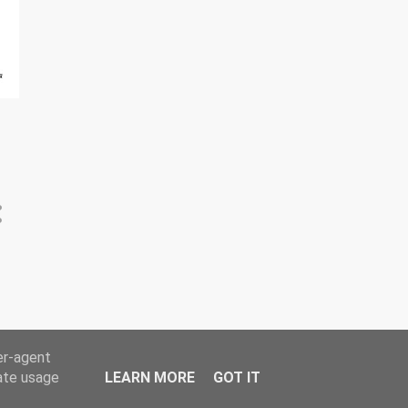
15
juli 2021
13
juni 2021
14
mai 2021
16
april 2021
14
mars 2021
13
februar 2021
13
januar 2021
192
2020
15
desember 2020
18
november 2020
15
oktober 2020
er-agent
14
september 2020
rate usage
LEARN MORE
GOT IT
14
august 2020