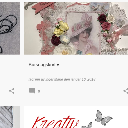
+
2
BRYLLUP
BURSDAG / GRATULERER
+
TIDLIGERE DT - INGER MARIE LEA
Bursdagskort ♥
lagt inn av
Inger Marie
den
januar 10, 2018
0
+
LOLLIPOPKORT
UTFORDRING