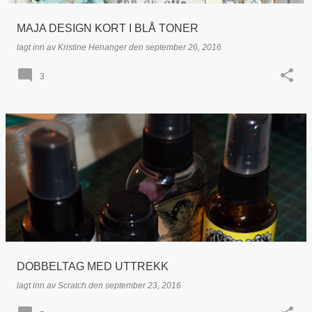
MAJA DESIGN KORT I BLÅ TONER
lagt inn av
Kristine Henanger
den
september 26, 2016
3
DOBBELTAG MED UTTREKK
lagt inn av
Scratch
den
september 23, 2016