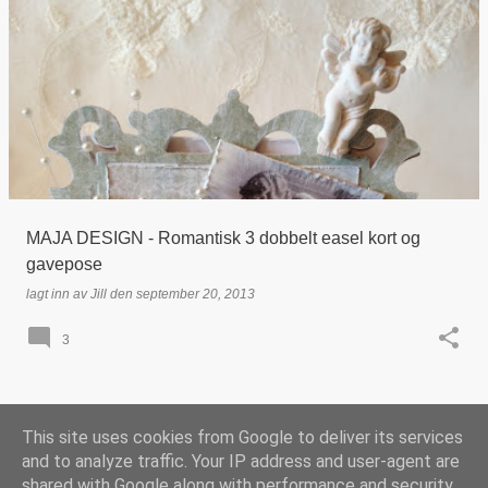
MAJA DESIGN - Romantisk 3 dobbelt easel kort og
gavepose
lagt inn av
Jill
den
september 20, 2013
3
This site uses cookies from Google to deliver its services
FLERE INNLEGG
and to analyze traffic. Your IP address and user-agent are
shared with Google along with performance and security