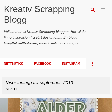
Kreativ Scrapping
Gå til hovedinnhold
Blogg
Velkommen til Kreativ Scrapping bloggen. Her vil du
finne inspirasjon fra vårt designteam. En blogg
tilknyttet nettbutikken; www.KreativScrapping.no
NETTBUTIKK
FACEBOOK
INSTAGRAM
Viser innlegg fra september, 2013
SE ALLE
I