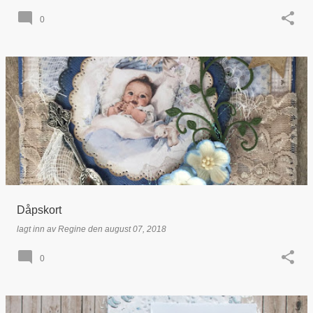
0
Dåpskort
lagt inn av
Regine
den
august 07, 2018
0