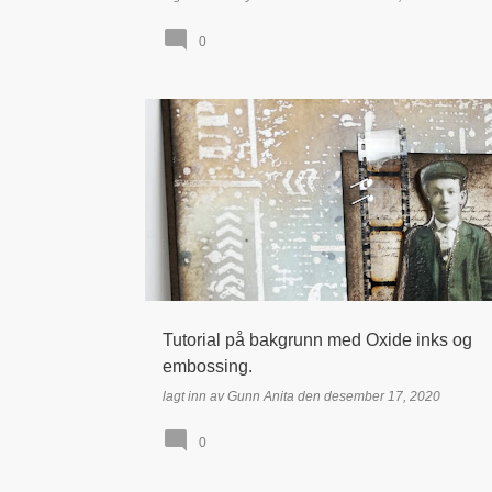
0
DISTRESS OXIDE
EMBOSSING
HERRE / GUTT
Tutorial på bakgrunn med Oxide inks og
embossing.
lagt inn av
Gunn Anita
den
desember 17, 2020
0