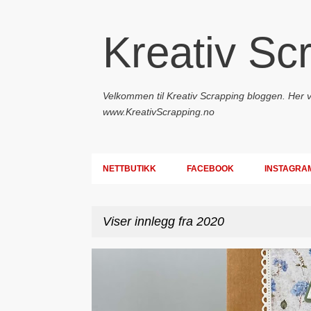
Kreativ Sc
Velkommen til Kreativ Scrapping bloggen. Her vil
www.KreativScrapping.no
NETTBUTIKK
FACEBOOK
INSTAGRA
Viser innlegg fra 2020
I
DT - BEATE HALVORSEN
GAVEPOSE / POSEKORT
n
n