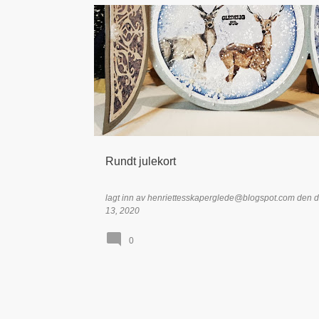
DT - HENRIETTE BRYNJELSEN
JUL
JULEKORT
MAJA DESIGN
MARIANNE DESIGN
Rundt julekort
lagt inn av
henriettesskaperglede@blogspot.com
den
d
13, 2020
0