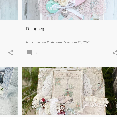
Du og jeg
lagt inn av
Ida Kristin
den
desember 26, 2020
0
+
5
49 AND MARKET
BOKSER & ESKER
+
5