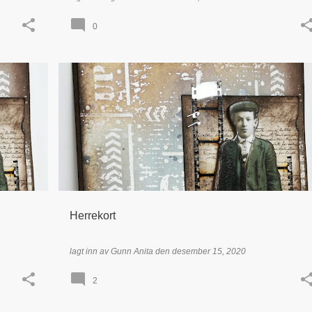
0
+
2
DISTRESS OXIDE
EMBOSSING
HERRE / GUTT
+
1
Herrekort
lagt inn av
Gunn Anita
den
desember 15, 2020
2