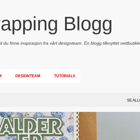
Gå til hovedinnhold
rapping Blogg
 du finne inspirasjon fra vårt designteam. En blogg tilknyttet nettbutikk
M
DESIGNTEAM
TUTORIALS
SE ALL
PAPIRDESIGN
SIMPLE AND BASIC
TEKST KLISTREMERKER / STICKERS