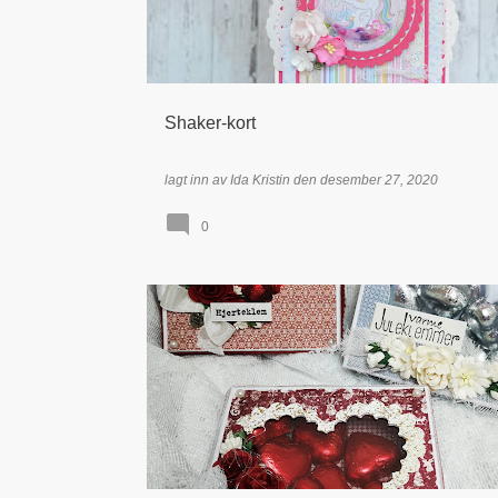
Shaker-kort
lagt inn av
Ida Kristin
den
desember 27, 2020
0
BOKSER & ESKER