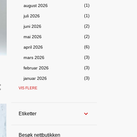
1
august 2026
1
juli 2026
2
juni 2026
2
mai 2026
6
april 2026
3
mars 2026
3
februar 2026
3
januar 2026
VIS FLERE
98
2025
5
desember 2025
4
november 2025
Etiketter
8
oktober 2025
10
september 2025
Besøk nettbutikken