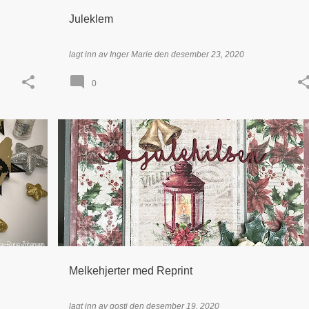
Juleklem
lagt inn av
Inger Marie
den
desember 23, 2020
0
+
3
BOKSER & ESKER
+
2
Melkehjerter med Reprint
lagt inn av
gosti
den
desember 19, 2020