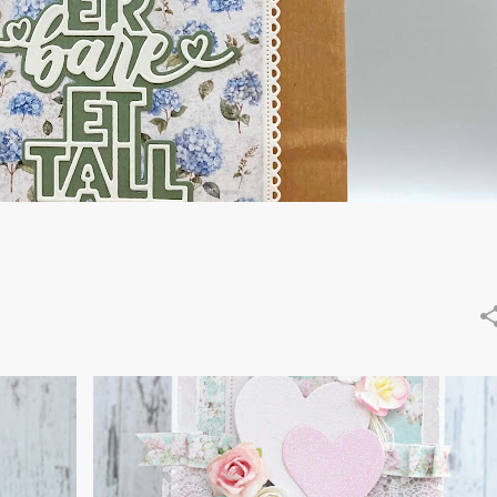
DT - IDA KRISTIN DØLMO
KORT
LAG-PÅ-LAG
+
+
PAPIRDESIGN