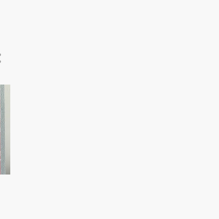
6
august 2024
5
juli 2024
7
juni 2024
12
mai 2024
11
april 2024
11
mars 2024
13
februar 2024
11
januar 2024
147
2023
11
desember 2023
13
november 2023
13
oktober 2023
13
september 2023
12