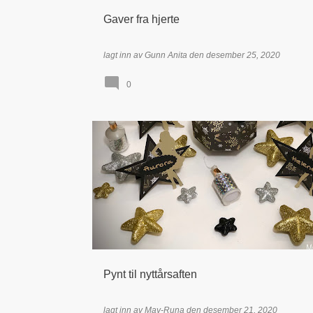
Gaver fra hjerte
lagt inn av
Gunn Anita
den
desember 25, 2020
0
49 AND MARKET
BOKSER & ESKER
Pynt til nyttårsaften
lagt inn av
May-Runa
den
desember 21, 2020