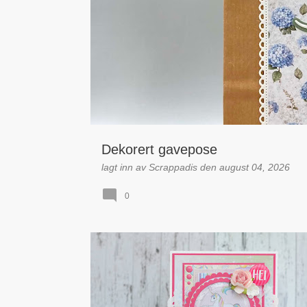
l
e
g
g
Dekorert gavepose
lagt inn av
Scrappadis
den
august 04, 2026
0
BURSDAG / GRATULERER
DT - IDA KRISTIN DØLMO
PAPIRDESIGN
SHAKER KORT